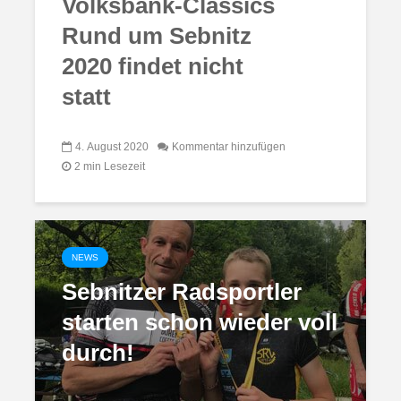
Volksbank-Classics
Rund um Sebnitz
2020 findet nicht
statt
4. August 2020
Kommentar hinzufügen
2 min Lesezeit
NEWS
Sebnitzer Radsportler
starten schon wieder voll
durch!