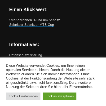
Einen Klick wert:
Straßenrennen “Rund um Sebnitz”
Sebnitzer Sebnitzer MTB-Cup
Informatives:
Datenschutzerklärung
Impressum
Diese Website verwendet Cookies, um Ihnen einen
optimalen Service zu bieten. Durch die Nutzung dieser
Umsetzung und Support:
Webseite erklären Sie sich damit einverstanden. Ohne
BB MediaNet Solutions
Cookies ist der Funktionsumfang der Webseite sehr stark
eingeschränkt, bzw. nicht funktionsfähig. Durch weitere
Nutzung der Seite erklären Sie hierzu Ihr Einverständnis.
Cookie Einstellungen
Cookies akzeptieren
Copyright © 2026 by Sebnitzer Radfahrerverein 1897 e.V.